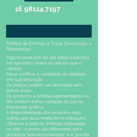
16 98114.7197
Política de Entrega e Troca, Devolução e
Reembolso
Alguns produtos do site estão expostos
em tamanho maior ou menor que o
natural.
Favor verificar o conteúdo do produto
em sua descrição.
Os preços podem ser alterados sem
prévio aviso.
Os produtos e brindes apresentados no
site podem sofrer variação de cor na
impressão gráfica.
A disponibilidade dos produtos está
sujeita aos seus respectivos estoques.
Observe a data de entrega estipulado
no site - o prazo são diferentes para
produtos "sob encomendas" e à "pronta