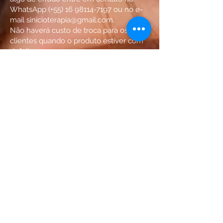
WhatsApp (+55)
16 98114-7197
ou no e-
mail
sinicioterapia@gmail.com
.
Não haverá custo de troca para os
clientes quando o produto estiver com
defeito.
O produto a ser trocado deverá estar
em uma embalagem segura e fechada,
caso o produto não esteja nestas
condições não será realizada a troca.
A troca será realizada pelo mesmo
produto comprado ou o produto será
ressarcido. Caso o produto não
apresente defeito de fabricação o
mesmo será reenviado ao cliente e os
custos serão por conta do mesmo.
PRODUTO DIFERENTE DO QUE
COMPROU
Se você receber um produto diferente
do seu pedido, deverá entrar em
contato no WhatsApp (+55) 16 98114-